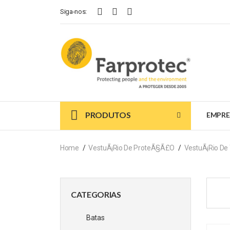
Siga-nos:
PRODUTOS
EMPRE
Home
VestuÃ¡rio De ProteÃ§Ã£o
VestuÃ¡rio De
CATEGORIAS
Batas