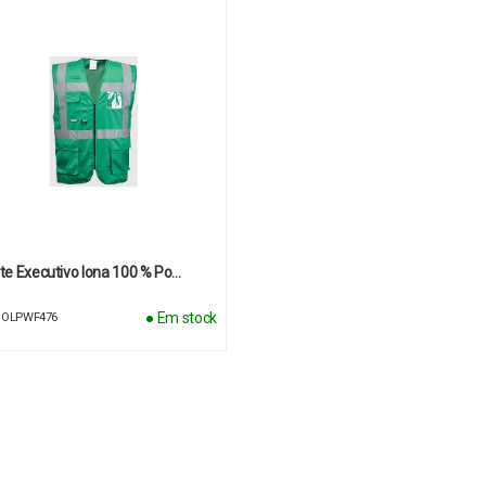
te Executivo Iona 100 % Po…
● Em stock
 COLPWF476