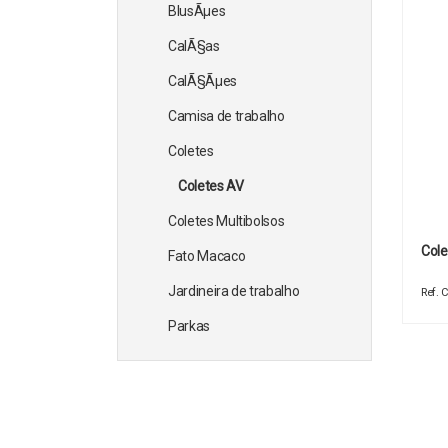
BlusÃµes
CalÃ§as
CalÃ§Ãµes
Camisa de trabalho
Coletes
Coletes AV
Coletes Multibolsos
Cole
Fato Macaco
Jardineira de trabalho
Ref.
Parkas