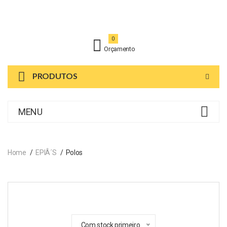
0
Orçamento
PRODUTOS
MENU
Home
EPIÂ´s
Polos
Com stock primeiro