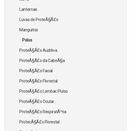
Lanternas
Luvas de ProteÃ§Ã£o
Manguitos
Polos
ProteÃ§Ã£o Auditiva
ProteÃ§Ã£o da CabeÃ§a
ProteÃ§Ã£o Facial
ProteÃ§Ã£o Florestal
ProteÃ§Ã£o Lombar/Pulso
ProteÃ§Ã£o Ocular
ProteÃ§Ã£o RespiratÃ³ria
ProtecÃ§Ã£o Florestal