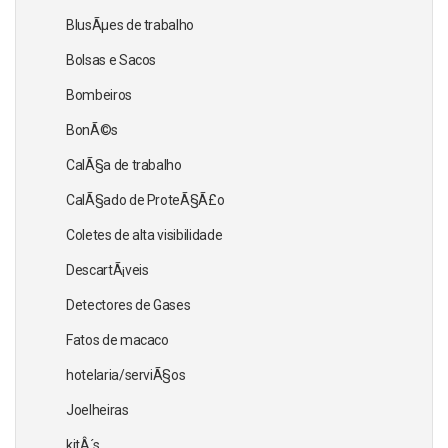
BlusÃµes de trabalho
Bolsas e Sacos
Bombeiros
BonÃ©s
CalÃ§a de trabalho
CalÃ§ado de ProteÃ§Ã£o
Coletes de alta visibilidade
DescartÃ¡veis
Detectores de Gases
Fatos de macaco
hotelaria/serviÃ§os
Joelheiras
kitÂ´s