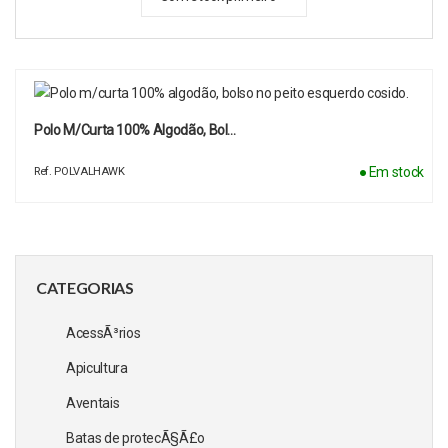
Polo M/curta 100% Algodão, Bol…
● Em stock
Ref. POLVALHAWK
CATEGORIAS
AcessÃ³rios
Apicultura
Aventais
Batas de protecÃ§Ã£o