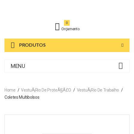
0
Orçamento
PRODUTOS
MENU
Home
VestuÃ¡rio De ProteÃ§Ã£o
VestuÃ¡rio De Trabalho
Coletes Multibolsos