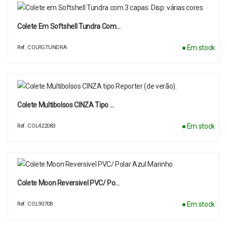
Colete Em Softshell Tundra Com…
● Em stock
Ref. COLRGTUNDRA
Colete Multibolsos CINZA Tipo …
● Em stock
Ref. COL422083
Colete Moon Reversivel PVC/ Po…
● Em stock
Ref. COL9070B