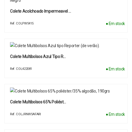
Colete Acolchoado Impermeavel …
● Em stock
Ref. COLPWS415
Colete Multibolsos Azul Tipo R…
● Em stock
Ref. COL422081
Colete Multibolsos 65% Poliést…
● Em stock
Ref. COLJRNWSAFARI