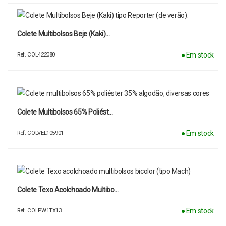
Colete Multibolsos Beje (Kaki)…
● Em stock
Ref. COL422080
Colete Multibolsos 65% Poliést…
● Em stock
Ref. COLVEL105901
Colete Texo Acolchoado Multibo…
● Em stock
Ref. COLPW1TX13