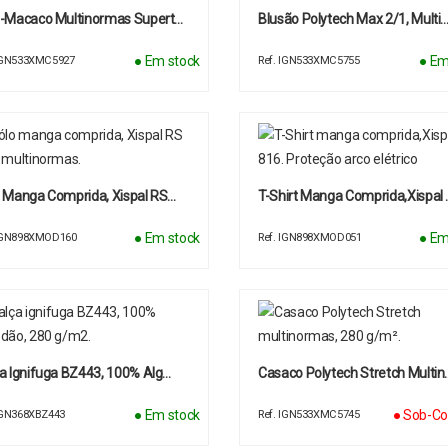
o-Macaco Multinormas Supert…
Blusão Polytech Max 2/1, Multi
● Em stock
● Em
 IGN533XMC5927
Ref. IGN533XMC5755
 Manga Comprida, Xispal RS…
T-Shirt Manga Comprida,Xispal 
● Em stock
● Em
 IGN898XMOD160
Ref. IGN898XMOD051
a Ignifuga BZ443, 100% Alg…
Casaco Polytech Stretch Multin
● Em stock
● Sob-Co
 IGN368XBZ443
Ref. IGN533XMC5745