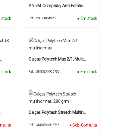
…
Pólo M. Comprida, Anti-Estátic…
 stock
● Em stock
Ref. POL368XAS23
…
Calças Polytech Max 2/1, Multi…
 stock
● Em stock
Ref. IGN533XMC5753
…
Calças Polytech Stretch Multin…
nsulta
● Sob-Consulta
Ref. IGN533XMC5743