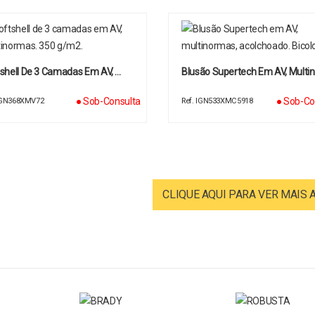
shell De 3 Camadas Em AV, …
Blusão Supertech Em AV, Multi
● Sob-Consulta
● Sob-Co
 IGN368XMV72
Ref. IGN533XMC5918
CLIQUE AQUI PARA VER MAIS 