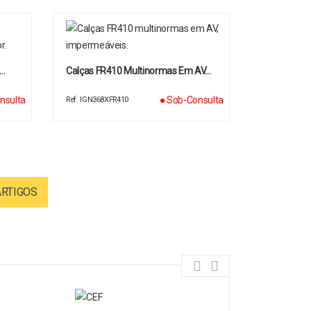
n…
Calças FR410 Multinormas Em AV…
nsulta
● Sob-Consulta
Ref. IGN368XFR410
ARTIGOS