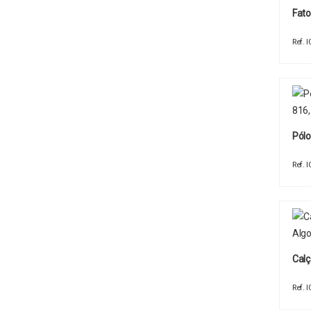
Fat
Ref.
Pólo
Ref.
Calç
Ref.