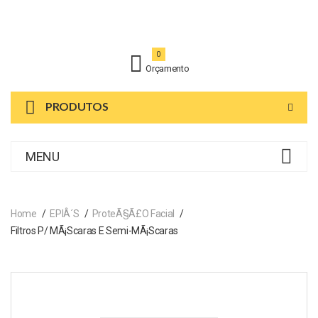
0
Orçamento
PRODUTOS
MENU
Home
EPIÂ´s
ProteÃ§Ã£o Facial
Filtros P/ MÃ¡scaras E Semi-MÃ¡scaras