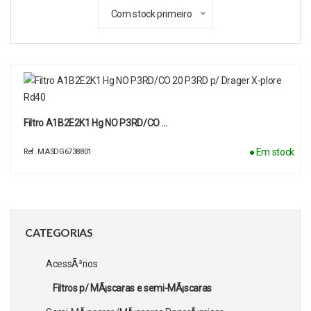
Com stock primeiro
Filtro A1B2E2K1 Hg NO P3RD/CO …
● Em stock
Ref. MASDG6738801
CATEGORIAS
AcessÃ³rios
Filtros p/ MÃ¡scaras e semi-MÃ¡scaras