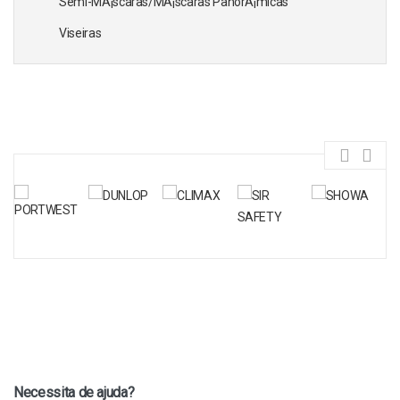
Semi-MÃ¡scaras/MÃ¡scaras PanorÃ¡micas
Viseiras
Necessita de ajuda?