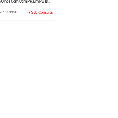
a Olhos Com Com Pé, Em PEHD…
● Sob-Consulta
 LVO1039XC513