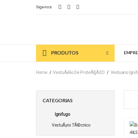
Siga-nos:
PRODUTOS
EMPRE
Home
VestuÃ¡rio De ProteÃ§Ã£o
Vestuario Igni
CATEGORIAS
Ignifugo
VestuÃ¡rio TÃ©cnico