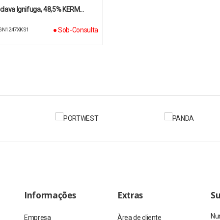
clava Ignifuga, 48,5% KERM…
● Sob-Consulta
IGN1247XKS1
Informações
Extras
Su
Nun
Empresa
Àrea de cliente