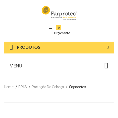
0
Orçamento
PRODUTOS
MENU
Home
EPI´s
Proteção Da Cabeça
Capacetes