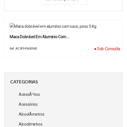
Maca Dobrável Em Aluminio Com …
● Sob-Consulta
Ref. ACSPHP600040
CATEGORIAS
AcessÃ³rios
Acessórios
AlcoolÃ­metros
Alcoolímetros