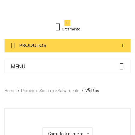
0
Orçamento
PRODUTOS
MENU
Home
Primeiros Socorros/Salvamento
VÃ¡rios
Com stock primeiro