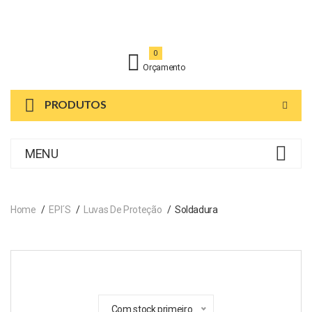
0
Orçamento
PRODUTOS
MENU
Home
EPI´s
Luvas De Proteção
Soldadura
Com stock primeiro