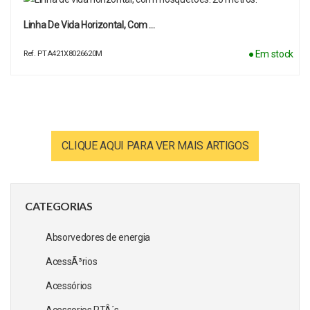
Linha De Vida Horizontal, Com …
● Em stock
Ref. PTA421X8026620M
CLIQUE AQUI PARA VER MAIS ARTIGOS
CATEGORIAS
Absorvedores de energia
AcessÃ³rios
Acessórios
Acessorios PTÂ´s