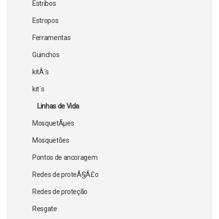
Estribos
Estropos
Ferramentas
Guinchos
kitÂ´s
kit´s
Linhas de Vida
MosquetÃµes
Mosquetões
Pontos de ancoragem
Redes de proteÃ§Ã£o
Redes de proteção
Resgate