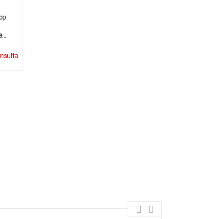
re…
nsulta