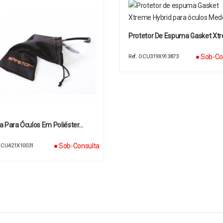
Protetor De Espuma Gasket Xt
● Sob-Co
Ref. OCU319X913873
a Para Óculos Em Poliéster…
● Sob-Consulta
 OCU421X10031