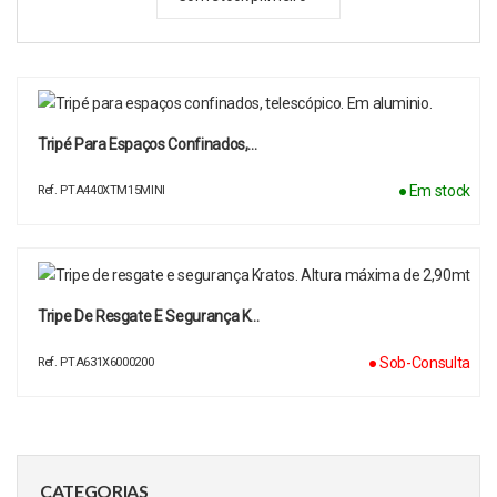
Tripé Para Espaços Confinados,…
● Em stock
Ref. PTA440XTM15MINI
Tripe De Resgate E Segurança K…
● Sob-Consulta
Ref. PTA631X6000200
CATEGORIAS