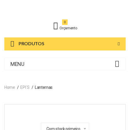
0
Orçamento
PRODUTOS
MENU
Home
EPI´s
Lanternas
Com stock primeiro