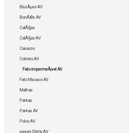
BlusÃµes AV
BonÃ©s AV
CalÃ§as
CalÃ§as AV
Casacos
Coletes AV
Fato impermeÃ¡vel AV
Fato Macaco AV
Malhas
Parkas
Parkas AV
Polos AV
sweat-Shirts AV