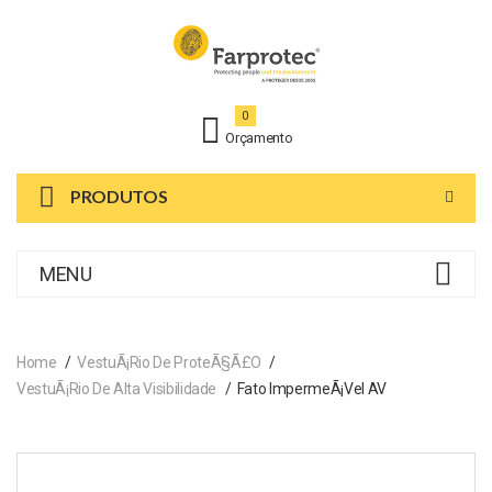
0
Orçamento
PRODUTOS
MENU
Home
VestuÃ¡rio De ProteÃ§Ã£o
VestuÃ¡rio De Alta Visibilidade
Fato ImpermeÃ¡vel AV