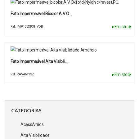
Fato Impermeavel Bicolor A.V O…
● Em stock
Ref. IMP405XROHVOB
Fato Impermeável Alta Visibili…
● Em stock
Ref. RAV461132
CATEGORIAS
AcessÃ³rios
Alta Visibilidade