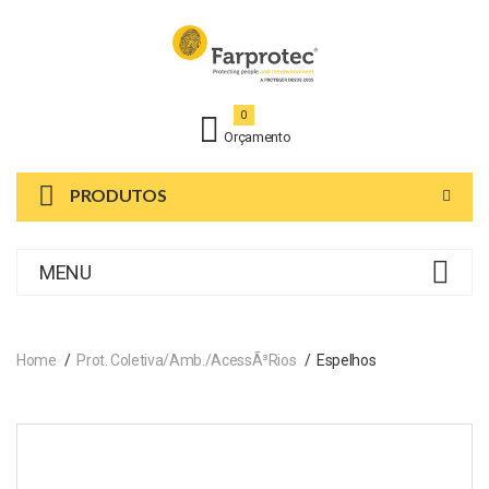
0
Orçamento
PRODUTOS
MENU
Home
Prot. Coletiva/Amb./AcessÃ³rios
Espelhos