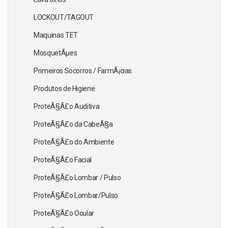
LOCKOUT/TAGOUT
Maquinas TET
MosquetÃµes
Primeiros Socorros / FarmÃ¡cias
Produtos de Higiene
ProteÃ§Ã£o Auditiva
ProteÃ§Ã£o da CabeÃ§a
ProteÃ§Ã£o do Ambiente
ProteÃ§Ã£o Facial
ProteÃ§Ã£o Lombar / Pulso
ProteÃ§Ã£o Lombar/Pulso
ProteÃ§Ã£o Ocular