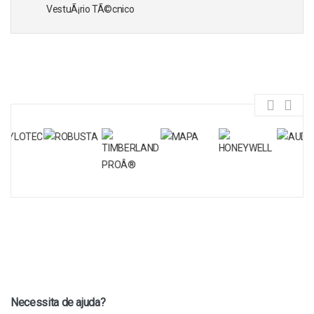
VestuÃ¡rio TÃ©cnico
Necessita de ajuda?