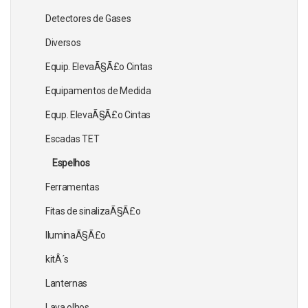
Detectores de Gases
Diversos
Equip. ElevaÃ§Ã£o Cintas
Equipamentos de Medida
Equp. ElevaÃ§Ã£o Cintas
Escadas TET
Espelhos
Ferramentas
Fitas de sinalizaÃ§Ã£o
IluminaÃ§Ã£o
kitÂ´s
Lanternas
Lava olhos