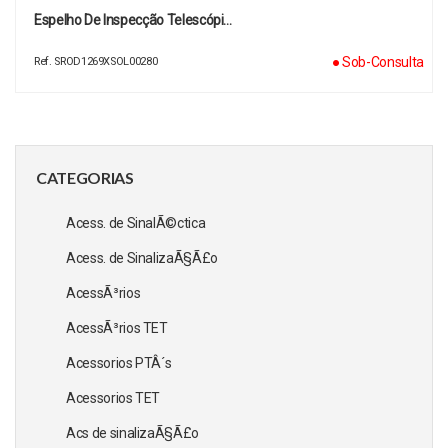
Espelho De Inspecção Telescópi…
● Sob-Consulta
Ref. SROD1269XSOL00280
CATEGORIAS
Acess. de SinalÃ©ctica
Acess. de SinalizaÃ§Ã£o
AcessÃ³rios
AcessÃ³rios TET
Acessorios PTÂ´s
Acessorios TET
Acs de sinalizaÃ§Ã£o