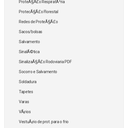
ProteÃ§Ã£o RespiratÃ³ria
ProtecÃ§Ã£o Florestal
Redes de ProteÃ§Ã£o
Sacos/bolsas
Salvamento
SinalÃ©tica
SinalizaÃ§Ã£o Rodoviaria PDF
Socorro e Salvamento
Soldadura
Tapetes
Varas
VÃ¡rios
VestuÃ¡rio de prot. para o frio