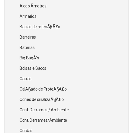
AlcoolÃ­metros
Armarios
Bacias de retenÃ§Ã£o
Barreiras
Baterias
Big BagÂ´s
Bolsas e Sacos
Caixas
CalÃ§ado de ProteÃ§Ã£o
Cones de sinalizaÃ§Ã£o
Cont. Derrames / Ambiente
Cont. Derrames/Ambiente
Cordas