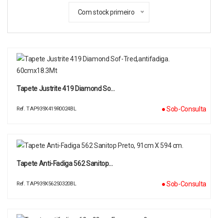
Com stock primeiro
Tapete Justrite 419 Diamond So…
● Sob-Consulta
Ref. TAP939X419R0024BL
Tapete Anti-Fadiga 562 Sanitop…
● Sob-Consulta
Ref. TAP939X562S0320BL