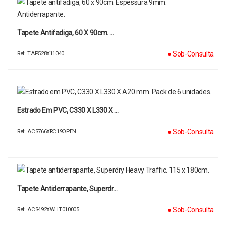
Tapete Antifadiga, 60 X 90cm. …
● Sob-Consulta
Ref. TAP528X11040
Estrado Em PVC, C330 X L330 X …
● Sob-Consulta
Ref. ACS766XRC19OPEN
Tapete Antiderrapante, Superdr…
● Sob-Consulta
Ref. ACS492XWHT010005