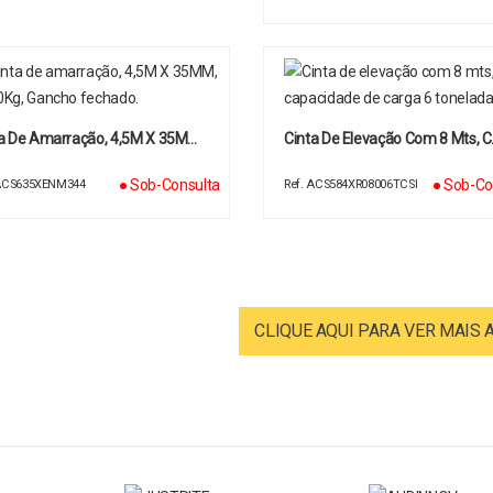
a De Amarração, 4,5M X 35M…
Cinta De Elevação Com 8 Mts, 
● Sob-Consulta
● Sob-Co
 ACS635XENM344
Ref. ACS584XR08006TCSI
CLIQUE AQUI PARA VER MAIS 