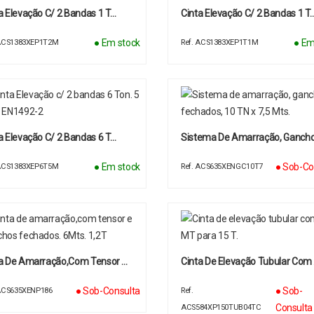
a Elevação C/ 2 Bandas 1 T…
Cinta Elevação C/ 2 Bandas 1 T
● Em stock
● Em
 ACS1383XEP1T2M
Ref. ACS1383XEP1T1M
a Elevação C/ 2 Bandas 6 T…
Sistema De Amarração, Gancho
● Em stock
● Sob-Co
 ACS1383XEP6T5M
Ref. ACS635XENGC10T7
a De Amarração,com Tensor …
Cinta De Elevação Tubular Com
● Sob-Consulta
● Sob-
 ACS635XENP186
Ref.
Consulta
ACS584XP150TUB04TC