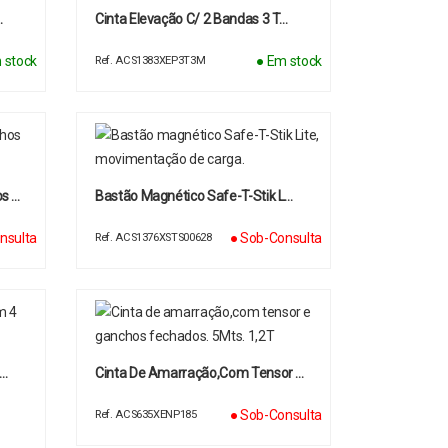
…
Cinta Elevação C/ 2 Bandas 3 T…
 stock
● Em stock
Ref. ACS1383XEP3T3M
s …
Bastão Magnético Safe-T-Stik L…
nsulta
● Sob-Consulta
Ref. ACS1376XSTS00628
 …
Cinta De Amarração,com Tensor …
● Sob-Consulta
Ref. ACS635XENP185