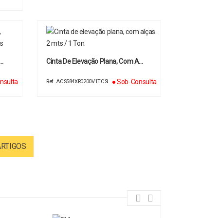
C…
Cinta De Elevação Plana, Com A…
nsulta
● Sob-Consulta
Ref. ACS584XR0200V1TCSI
ARTIGOS