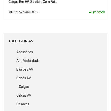
Calças Em AV ,stretch, Com Fai…
● Em stock
Ref. CALAV783X303009S
CATEGORIAS
Acessórios
Alta Visibilidade
Blusões AV
Bonés AV
Calças
Calças AV
Casacos