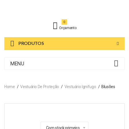
0
Orçamento
PRODUTOS
MENU
Home
Vestuário De Proteção
Vestuário Ignifugo
Blusões
Com stock primeiro