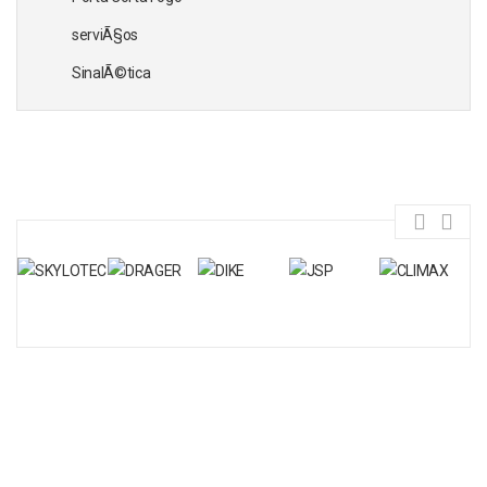
serviÃ§os
SinalÃ©tica