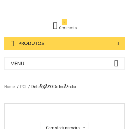
0
Orçamento
PRODUTOS
MENU
Home
PCI
DeteÃ§Ã£o De IncÃªndio
Com stock primeiro