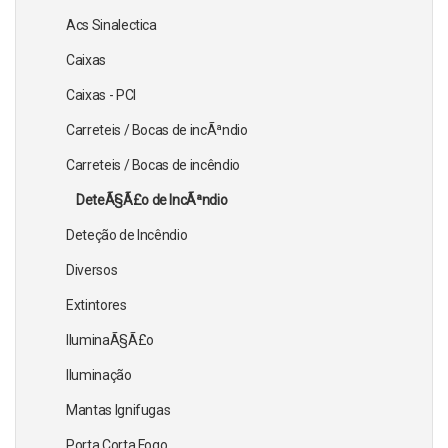
Acs Sinalectica
Caixas
Caixas - PCI
Carreteis / Bocas de incÃªndio
Carreteis / Bocas de incêndio
DeteÃ§Ã£o de IncÃªndio
Deteção de Incêndio
Diversos
Extintores
IluminaÃ§Ã£o
Iluminação
Mantas Ignifugas
Porta Corta Fogo