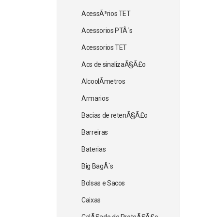
AcessÃ³rios TET
Acessorios PTÂ´s
Acessorios TET
Acs de sinalizaÃ§Ã£o
AlcoolÃ­metros
Armarios
Bacias de retenÃ§Ã£o
Barreiras
Baterias
Big BagÂ´s
Bolsas e Sacos
Caixas