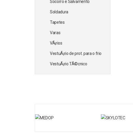
Socorro e Salvamento
Soldadura
Tapetes
Varas
VÃ¡rios
VestuÃ¡rio de prot. para o frio
VestuÃ¡rio TÃ©cnico