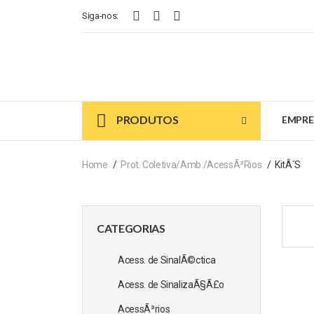
Siga-nos:
PRODUTOS
EMPRE
Home
Prot. Coletiva/Amb./AcessÃ³rios
KitÂ´s
CATEGORIAS
Acess. de SinalÃ©ctica
Acess. de SinalizaÃ§Ã£o
AcessÃ³rios