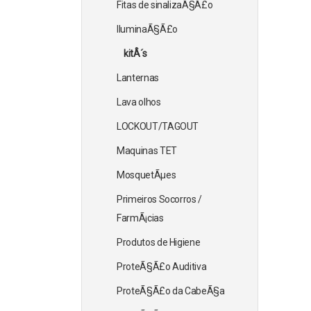
Fitas de sinalizaÃ§Ã£o
IluminaÃ§Ã£o
kitÂ´s
Lanternas
Lava olhos
LOCKOUT/TAGOUT
Maquinas TET
MosquetÃµes
Primeiros Socorros /
FarmÃ¡cias
Produtos de Higiene
ProteÃ§Ã£o Auditiva
ProteÃ§Ã£o da CabeÃ§a