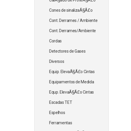
CalÃ§ado de ProteÃ§Ã£o
Cones de sinalizaÃ§Ã£o
Cont. Derrames / Ambiente
Cont. Derrames/Ambiente
Cordas
Detectores de Gases
Diversos
Equip. ElevaÃ§Ã£o Cintas
Equipamentos de Medida
Equp. ElevaÃ§Ã£o Cintas
Escadas TET
Espelhos
Ferramentas