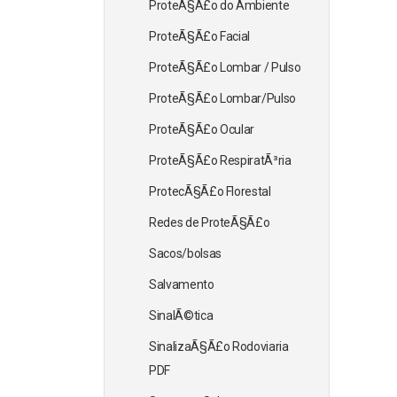
ProteÃ§Ã£o do Ambiente
ProteÃ§Ã£o Facial
ProteÃ§Ã£o Lombar / Pulso
ProteÃ§Ã£o Lombar/Pulso
ProteÃ§Ã£o Ocular
ProteÃ§Ã£o RespiratÃ³ria
ProtecÃ§Ã£o Florestal
Redes de ProteÃ§Ã£o
Sacos/bolsas
Salvamento
SinalÃ©tica
SinalizaÃ§Ã£o Rodoviaria
PDF