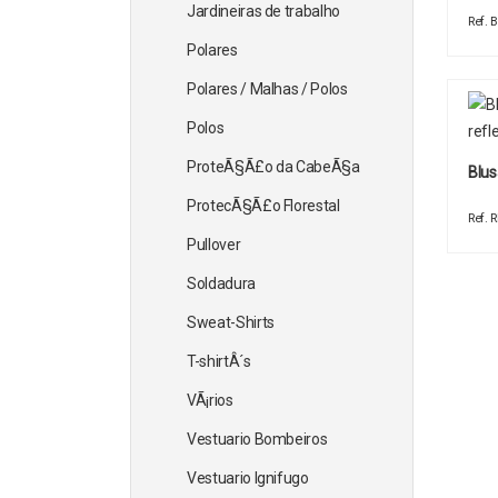
Jardineiras de trabalho
Ref.
Polares
Polares / Malhas / Polos
Polos
ProteÃ§Ã£o da CabeÃ§a
Blus
ProtecÃ§Ã£o Florestal
Ref. 
Pullover
Soldadura
Sweat-Shirts
T-shirtÂ´s
VÃ¡rios
Vestuario Bombeiros
Vestuario Ignifugo