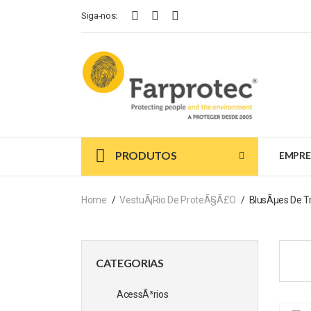
Siga-nos:
PRODUTOS
EMPRE
Home
VestuÃ¡rio De ProteÃ§Ã£o
BlusÃµes De T
CATEGORIAS
AcessÃ³rios