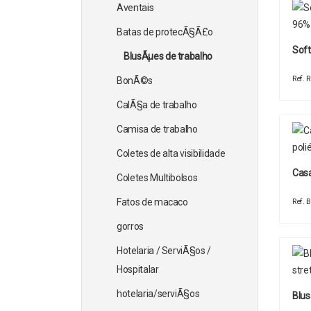
Aventais
Batas de protecÃ§Ã£o
Soft
BlusÃµes de trabalho
Ref.
BonÃ©s
CalÃ§a de trabalho
Camisa de trabalho
Coletes de alta visibilidade
Casa
Coletes Multibolsos
Fatos de macaco
Ref.
gorros
Hotelaria / ServiÃ§os /
Hospitalar
hotelaria/serviÃ§os
Blus