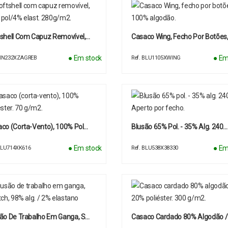
shell Com Capuz Removível,…
Casaco Wing, Fecho Por Botões
● Em stock
● Em
 RIN232XZAGREB
Ref. BLU1105XWING
co (corta-Vento), 100% Pol…
Blusão 65% Pol. - 35% Alg. 240…
● Em stock
● Em
 BLU714XK616
Ref. BLU538X38330
ão De Trabalho Em Ganga, S…
Casaco Cardado 80% Algodão /