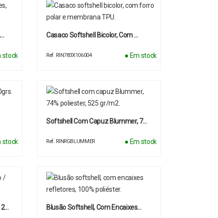
,…
Casaco Softshell Bicolor, Com …
 stock
● Em stock
Ref. RIN783X106004
Softshell Com Capuz Blummer, 7…
 stock
● Em stock
Ref. RINRGBLUMMER
 2…
Blusão Softshell, Com Encaixes…