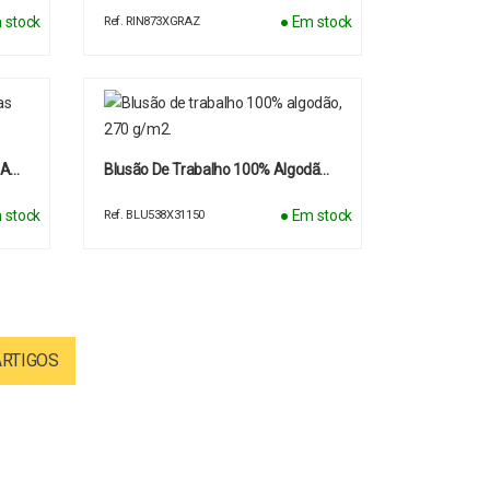
 stock
● Em stock
Ref. RIN873XGRAZ
 A…
Blusão De Trabalho 100% Algodã…
 stock
● Em stock
Ref. BLU538X31150
ARTIGOS