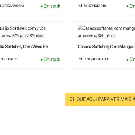
● Em stock
● Em
 BLU707XAE82AM
Ref. BLU714XK4010
ão Softshell, Com Vivos Re…
Casaco Softshell, Com Mangas
● Em stock
● Em
RIN538X37920
Ref. RIN123XHALIFAX
CLIQUE AQUI PARA VER MAIS 