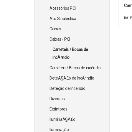
Car
Acessórios PCI
Ref.
Acs Sinalectica
Caixas
Caixas - PCI
Carreteis / Bocas de
incÃªndio
Carreteis / Bocas de incêndio
DeteÃ§Ã£o de IncÃªndio
Deteção de Incêndio
Diversos
Extintores
IluminaÃ§Ã£o
Iluminação