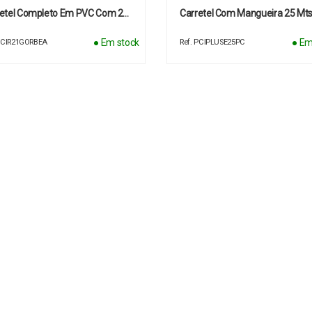
retel Completo Em PVC Com 2…
Carretel Com Mangueira 25 Mts
● Em stock
● Em
 PCIR21GORBEA
Ref. PCIPLUSE25PC