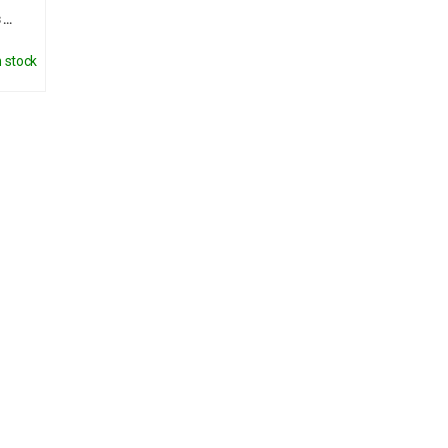
 …
 stock