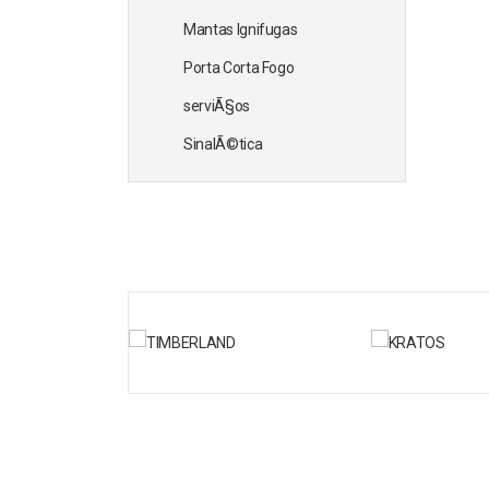
Mantas Ignifugas
Porta Corta Fogo
serviÃ§os
SinalÃ©tica