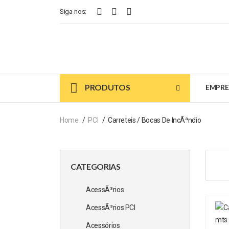
Siga-nos:
PRODUTOS
EMPRE
Home
PCI
Carreteis / Bocas De IncÃªndio
CATEGORIAS
AcessÃ³rios
AcessÃ³rios PCI
Acessórios