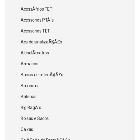
AcessÃ³rios TET
Acessorios PTÂ´s
Acessorios TET
Acs de sinalizaÃ§Ã£o
AlcoolÃ­metros
Armarios
Bacias de retenÃ§Ã£o
Barreiras
Baterias
Big BagÂ´s
Bolsas e Sacos
Caixas