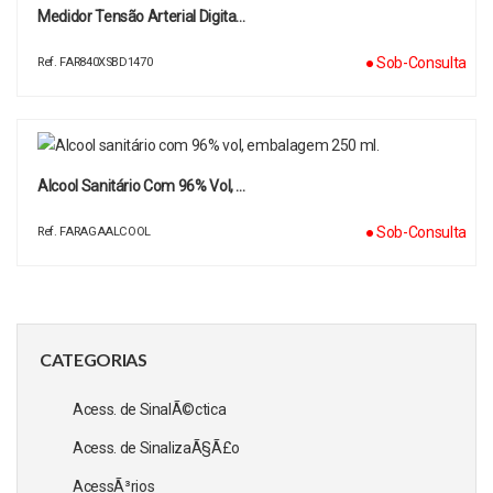
Medidor Tensão Arterial Digita…
● Sob-Consulta
Ref. FAR840XSBD1470
Alcool Sanitário Com 96% Vol, …
● Sob-Consulta
Ref. FARAGAALCOOL
CATEGORIAS
Acess. de SinalÃ©ctica
Acess. de SinalizaÃ§Ã£o
AcessÃ³rios