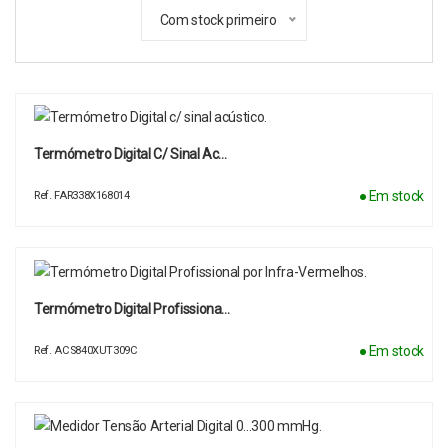
Com stock primeiro
Termómetro Digital C/ Sinal Ac…
● Em stock
Ref. FAR338X168014
Termómetro Digital Profissiona…
● Em stock
Ref. ACS840XUT309C