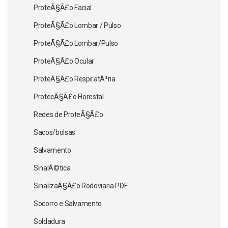
ProteÃ§Ã£o Facial
ProteÃ§Ã£o Lombar / Pulso
ProteÃ§Ã£o Lombar/Pulso
ProteÃ§Ã£o Ocular
ProteÃ§Ã£o RespiratÃ³ria
ProtecÃ§Ã£o Florestal
Redes de ProteÃ§Ã£o
Sacos/bolsas
Salvamento
SinalÃ©tica
SinalizaÃ§Ã£o Rodoviaria PDF
Socorro e Salvamento
Soldadura