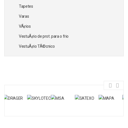
Tapetes
Varas
VÃ¡rios
VestuÃ¡rio de prot. para o frio
VestuÃ¡rio TÃ©cnico