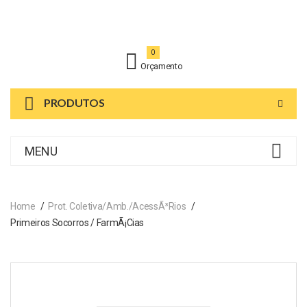
0
Orçamento
PRODUTOS
MENU
Home
Prot. Coletiva/Amb./AcessÃ³rios
Primeiros Socorros / FarmÃ¡cias