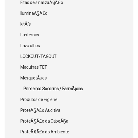
Fitas de sinalizaÃ§Ã£o
IluminaÃ§Ã£o
kitÂ´s
Lanternas
Lava olhos
LOCKOUT/TAGOUT
Maquinas TET
MosquetÃµes
Primeiros Socorros / FarmÃ¡cias
Produtos de Higiene
ProteÃ§Ã£o Auditiva
ProteÃ§Ã£o da CabeÃ§a
ProteÃ§Ã£o do Ambiente