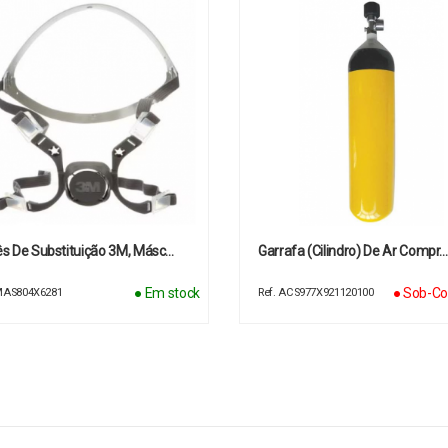
s De Substituição 3M, Másc…
Garrafa (cilindro) De Ar Compr
● Em stock
● Sob-Co
 MAS804X6281
Ref. ACS977X921120100