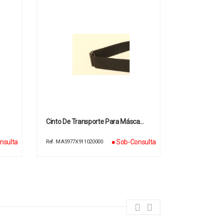
…
Cinto De Transporte Para Másca…
nsulta
● Sob-Consulta
Ref. MAS977X911020000