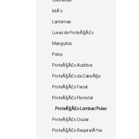
Joelheiras
kitÂ´s
Lanternas
Luvas de ProteÃ§Ã£o
Manguitos
Polos
ProteÃ§Ã£o Auditiva
ProteÃ§Ã£o da CabeÃ§a
ProteÃ§Ã£o Facial
ProteÃ§Ã£o Florestal
ProteÃ§Ã£o Lombar/Pulso
ProteÃ§Ã£o Ocular
ProteÃ§Ã£o RespiratÃ³ria