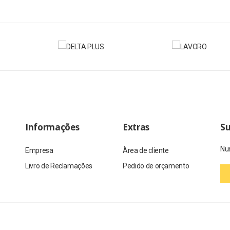
Informações
Extras
Su
Nun
Empresa
Àrea de cliente
Livro de Reclamações
Pedido de orçamento
Caro visitante, estamos a melho
servados.
alguma instabilidade. A