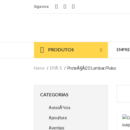
Siga-nos:
PRODUTOS
EMPRE
Home
EPIÂ´s
ProteÃ§Ã£o Lombar/Pulso
CATEGORIAS
AcessÃ³rios
Apicultura
Aventais