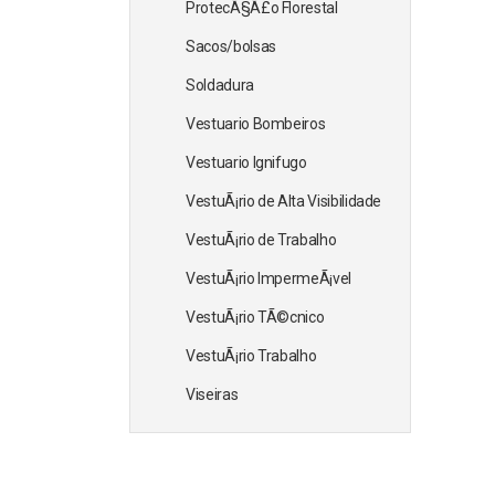
ProtecÃ§Ã£o Florestal
Sacos/bolsas
Soldadura
Vestuario Bombeiros
Vestuario Ignifugo
VestuÃ¡rio de Alta Visibilidade
VestuÃ¡rio de Trabalho
VestuÃ¡rio ImpermeÃ¡vel
VestuÃ¡rio TÃ©cnico
VestuÃ¡rio Trabalho
Viseiras