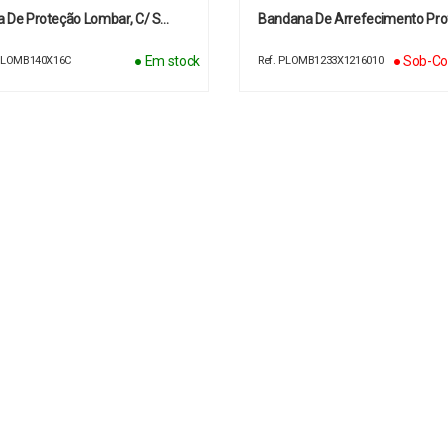
a De Proteção Lombar, C/ S…
Bandana De Arrefecimento Pro
● Em stock
● Sob-Co
 PLOMB140X16C
Ref. PLOMB1233X1216010