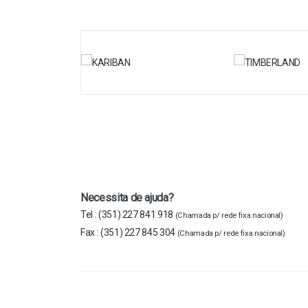
Necessita de ajuda?
Tel :
(351) 227 841 918
(Chamada p/ rede fixa nacional)
Fax :
(351) 227 845 304
(Chamada p/ rede fixa nacional)
Copyright © 2023 Farprotec Lda - Todos Os Direitos Re