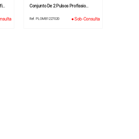
fi…
Conjunto De 2 Pulsos Profissio…
nsulta
● Sob-Consulta
Ref. PLOMB1227020