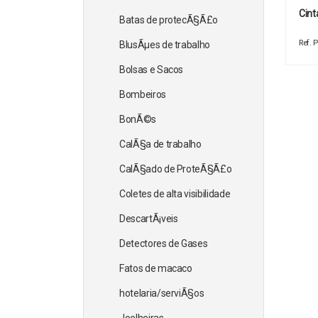
Cint
Batas de protecÃ§Ã£o
Ref.
BlusÃµes de trabalho
Bolsas e Sacos
Bombeiros
BonÃ©s
CalÃ§a de trabalho
CalÃ§ado de ProteÃ§Ã£o
Coletes de alta visibilidade
DescartÃ¡veis
Detectores de Gases
Fatos de macaco
hotelaria/serviÃ§os