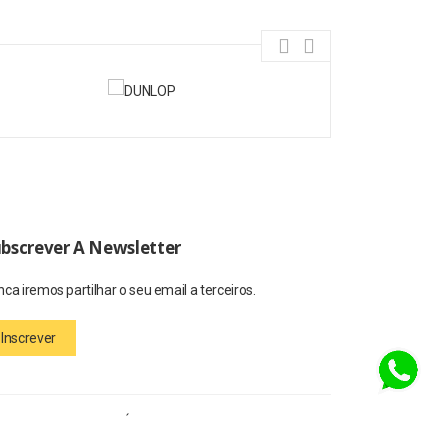
bscrever A Newsletter
ca iremos partilhar o seu email a terceiros.
Inscrever
rar o nosso website. É possível que encontre, por vezes,
gradecemos a sua compreensão, tentaremos ser breves.