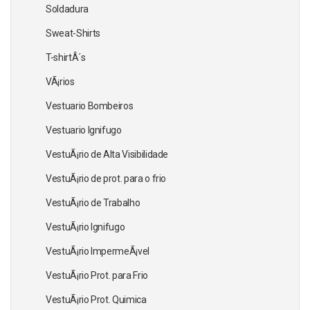
Soldadura
Sweat-Shirts
T-shirtÂ´s
VÃ¡rios
Vestuario Bombeiros
Vestuario Ignifugo
VestuÃ¡rio de Alta Visibilidade
VestuÃ¡rio de prot. para o frio
VestuÃ¡rio de Trabalho
VestuÃ¡rio Ignifugo
VestuÃ¡rio ImpermeÃ¡vel
VestuÃ¡rio Prot. para Frio
VestuÃ¡rio Prot. Quimica