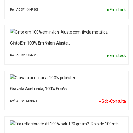
● Em stock
Ref. ACS714XKP809
Cinto Em 100% Em Nylon. Ajuste…
● Em stock
Ref. ACS714XKP813
Gravata Acetinada, 100% Poliés…
● Sob-Consulta
Ref. ACS714XK860