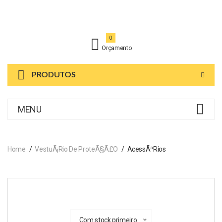
0
Orçamento
PRODUTOS
MENU
Home
VestuÃ¡rio De ProteÃ§Ã£o
AcessÃ³rios
Com stock primeiro