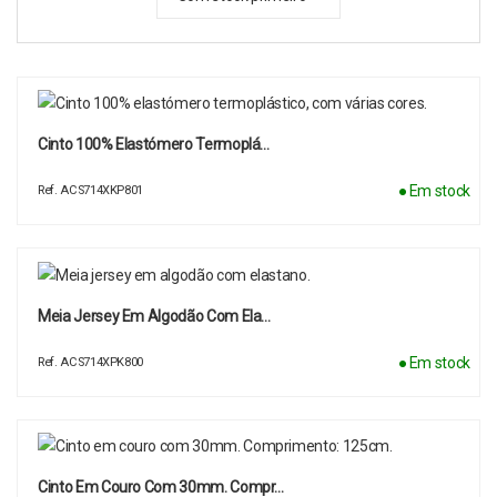
Cinto 100% Elastómero Termoplá…
● Em stock
Ref. ACS714XKP801
Meia Jersey Em Algodão Com Ela…
● Em stock
Ref. ACS714XPK800
Cinto Em Couro Com 30mm. Compr…