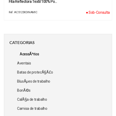
Fita Reflectora Textil 100% Po…
● Sob-Consulta
Ref. ACS123XDINAMIC
CATEGORIAS
AcessÃ³rios
Aventais
Batas de protecÃ§Ã£o
BlusÃµes de trabalho
BonÃ©s
CalÃ§a de trabalho
Camisa de trabalho