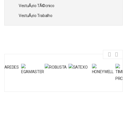
VestuÃ¡rio TÃ©cnico
VestuÃ¡rio Trabalho