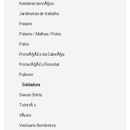
hotelaria/serviÃ§os
Jardineiras de trabalho
Polares
Polares / Malhas / Polos
Polos
ProteÃ§Ã£o da CabeÃ§a
ProtecÃ§Ã£o Florestal
Pullover
Soldadura
Sweat-Shirts
T-shirtÂ´s
VÃ¡rios
Vestuario Bombeiros