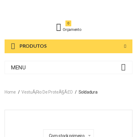
0
Orçamento
PRODUTOS
MENU
Home
VestuÃ¡rio De ProteÃ§Ã£o
Soldadura
Com stock primeiro