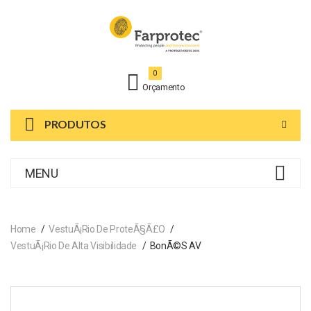
0
Orçamento
PRODUTOS
MENU
Home
VestuÃ¡rio De ProteÃ§Ã£o
VestuÃ¡rio De Alta Visibilidade
BonÃ©s AV