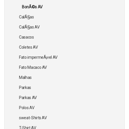
BonÃ©s AV
CalÃ§as
CalÃ§as AV
Casacos
Coletes AV
Fato impermeÃ¡vel AV
Fato Macaco AV
Malhas
Parkas
Parkas AV
Polos AV
sweat-Shirts AV
T-Shirt AV