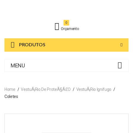
0
Orçamento
PRODUTOS
MENU
Home
VestuÃ¡rio De ProteÃ§Ã£o
VestuÃ¡rio Ignifugo
Coletes