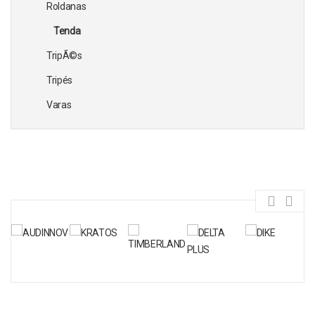
Roldanas
Tenda
TripÃ©s
Tripés
Varas