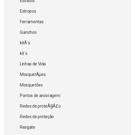
Estribos
Estropos
Ferramentas
Guinchos
kitÂ´s
kit´s
Linhas de Vida
MosquetÃµes
Mosquetões
Pontos de ancoragem
Redes de proteÃ§Ã£o
Redes de proteção
Resgate