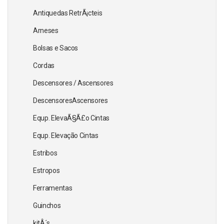
Antiquedas RetrÃ¡cteis
Arneses
Bolsas e Sacos
Cordas
Descensores / Ascensores
DescensoresAscensores
Equp. ElevaÃ§Ã£o Cintas
Equp. Elevação Cintas
Estribos
Estropos
Ferramentas
Guinchos
kitÂ´s