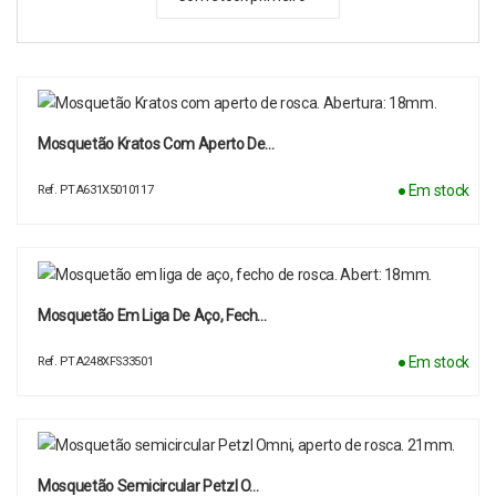
Mosquetão Kratos Com Aperto De…
● Em stock
Ref. PTA631X5010117
Mosquetão Em Liga De Aço, Fech…
● Em stock
Ref. PTA248XFS33501
Mosquetão Semicircular Petzl O…