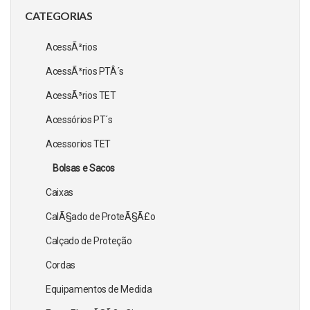
CATEGORIAS
AcessÃ³rios
AcessÃ³rios PTÂ´s
AcessÃ³rios TET
Acessórios PT´s
Acessorios TET
Bolsas e Sacos
Caixas
CalÃ§ado de ProteÃ§Ã£o
Calçado de Proteção
Cordas
Equipamentos de Medida