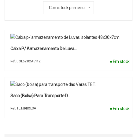
Com stock primeiro
Caixa P/ Armazenamento De Luva…
● Em stock
Ref. BOL621X545112
Saco (bolsa) Para Transporte D…
● Em stock
Ref. TETJRBOLSA