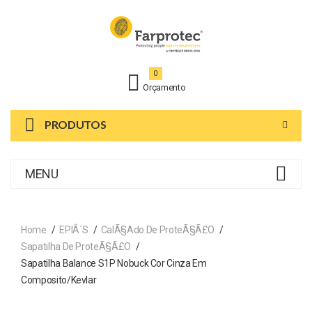
0
Orçamento
PRODUTOS
MENU
Home
EPIÂ´s
CalÃ§ado De ProteÃ§Ã£o
Sapatilha De ProteÃ§Ã£o
Sapatilha Balance S1P Nobuck Cor Cinza Em
Composito/kevlar