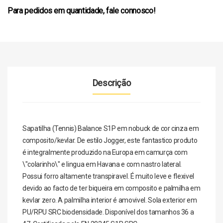
Para pedidos em quantidade, fale connosco!
Descrição
Sapatilha (Tennis) Balance S1P em nobuck de cor cinza em
composito/kevlar. De estilo Jogger, este fantastico produto
é integralmente produzido na Europa em camurça com
\"colarinho\" e lingua em Havana e com nastro lateral.
Possui forro altamente transpiravel. É muito leve e flexivel
devido ao facto de ter biqueira em composito e palmilha em
kevlar zero. A palmilha interior é amovivel. Sola exterior em
PU/RPU SRC biodensidade. Disponível dos tamanhos 36 a