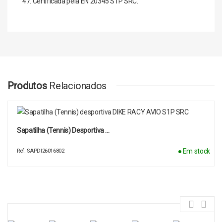
47. Certificada pela EN 20345 S1P SRC.
Produtos
Relacionados
Sapatilha (Tennis) Desportiva …
● Em stock
Ref. SAPDI26016802