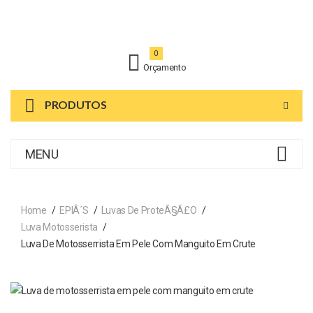
0
Orçamento
PRODUTOS
MENU
Home
EPIÂ´s
Luvas De ProteÃ§Ã£o
Luva Motosserista
Luva De Motosserrista Em Pele Com Manguito Em Crute