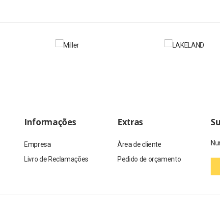
Informações
Extras
Su
Nun
Empresa
Àrea de cliente
Livro de Reclamações
Pedido de orçamento
Caro visitante, estamos a melho
servados.
alguma instabilidade. A