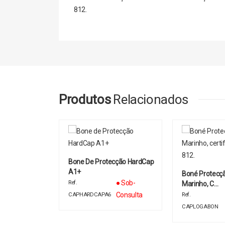
812.
Produtos
Relacionados
Bone De Protecção HardCap
A1+
 Hardcap A1+™
Boné Protecç
● Sob-
Ref.
Marinho, C…
● Em
Consulta
CAPHARDCAPA6
Ref.
stock
2100
CAPLOGABON