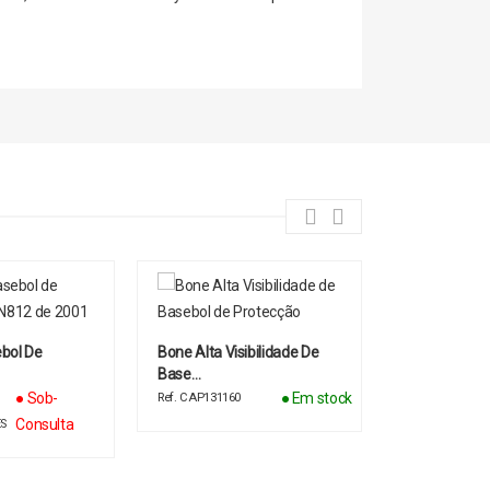
bol De
Bone Alta Visibilidade De
Boné De Pro
Base…
Bump
● Sob-
● Em stock
Ref. CAP131160
Ref. CAPPW69
Consulta
S