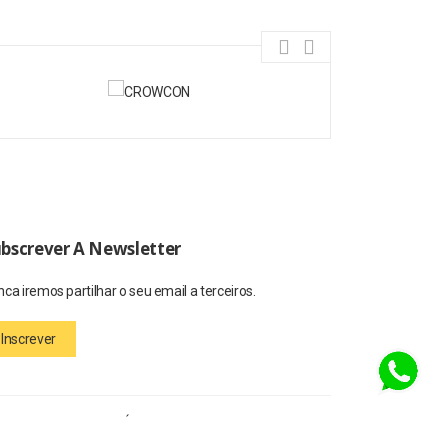
bscrever A Newsletter
ca iremos partilhar o seu email a terceiros.
Inscrever
rar o nosso website. É possível que encontre, por vezes,
gradecemos a sua compreensão, tentaremos ser breves.