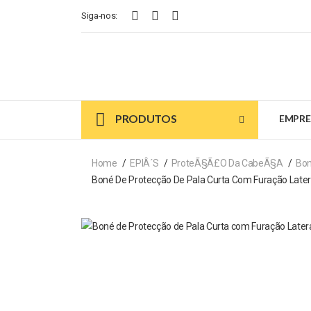
Siga-nos:
PRODUTOS
EMPRE
Home
EPIÂ´s
ProteÃ§Ã£o Da CabeÃ§a
Bo
Boné De Protecção De Pala Curta Com Furação Later