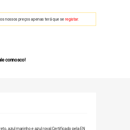
aos nossos preços apenas terá que se
registar
.
ale connosco!
o, azul marinho e azul royal.Certificado pela EN