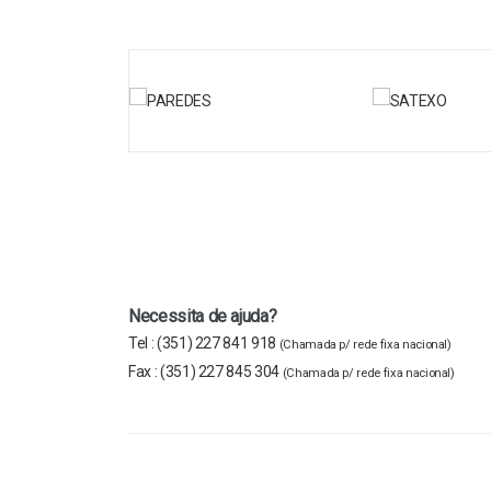
Necessita de ajuda?
Tel :
(351) 227 841 918
(Chamada p/ rede fixa nacional)
Fax :
(351) 227 845 304
(Chamada p/ rede fixa nacional)
Copyright © 2023 Farprotec Lda - Todos Os Direitos Re