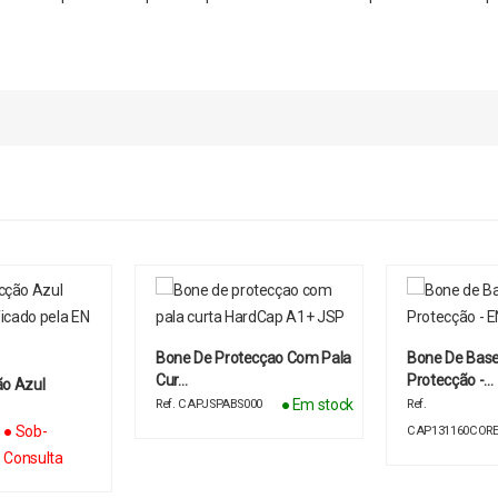
Bone De Protecçao Com Pala
Bone De Base
Cur…
Protecção -…
ão Azul
● Em stock
Ref. CAPJSPABS000
Ref.
● Sob-
CAP131160CORE
Consulta